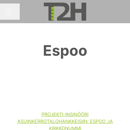
Jaa sivu
URAVALIKKO
Espoo
PROJEKTI-INSINÖÖRI
ASUINKERROTALOHANKKEISIIN: ESPOO JA
KIRKKONUMMI