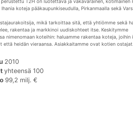
perustettu T2H on luotettava ja vakavarainen, kotimainen r
hania koteja pääkaupunkiseudulla, Pirkanmaalla sekä Vars
ajaurakoitsija, mikä tarkoittaa sitä, että yhtiömme sekä ha
elee, rakentaa ja markkinoi uudiskohteet itse. Keskitymme
sa nimenomaan koteihin: haluamme rakentaa koteja, joihin 
 että heidän vieraansa. Asiakkaitamme ovat kotien ostajat
tu
2010
it
yhteensä 100
to
99,2 milj. €