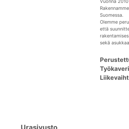
Vuonna 2010 
Rakennamme I
Suomessa.
Olemme perust
että suunnitt
rakentamises
sekä asukkaat
Perustet
Työkaver
Liikevaih
Urasivusto