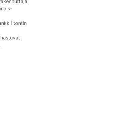
akennuttaja.
inais-
nkkii tontin
ihastuvat
.